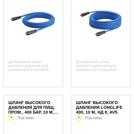
Долговечный шланг
Долговечный шланг
высокого давления для
высокого давления для
применения в пищевой
применения в пищевой
промышленности. В не
промышленности. В не
оставляющей следов
оставляющей следов
оболочке из материала,
оболочке из материала,
устойчивого к животным
устойчивого к животным
жирам. С вращающейся
жирам. С вращающейся
муфтой, 2 x M 22 x 1.5.
муфтой, 2 x M 22 x 1.5.
ШЛАНГ ВЫСОКОГО
ШЛАНГ ВЫСОКОГО
ДАВЛЕНИЯ ДЛЯ ПИЩ.
ДАВЛЕНИЯ LONGLIFE
ПРОМ., 400 БАР, 10 М,
400, 10 М, НД 8, AVS
НД 8, AVS
Под заказ
Под заказ