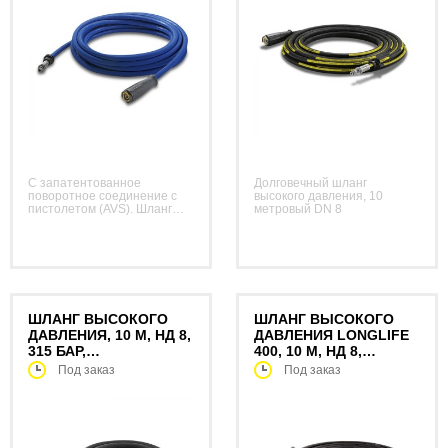
С запатентованное
Долговечный шланг
поворотное соединение с
высокого давления, 10
пистолетом (AVS). Шланг
метровый DN 8
для применения в пищевой
промышленности. В не
оставляющей следов
оболочке из материала,
устойчивого к животным
жирам.
ШЛАНГ ВЫСОКОГО
ШЛАНГ ВЫСОКОГО
ДАВЛЕНИЯ, 10 М, НД 8,
ДАВЛЕНИЯ LONGLIFE
315 БАР,
400, 10 М, НД 8,
УДЛИНИТЕЛЬНЫЙ
УДЛИНИТЕЛЬНЫЙ
Под заказ
Под заказ