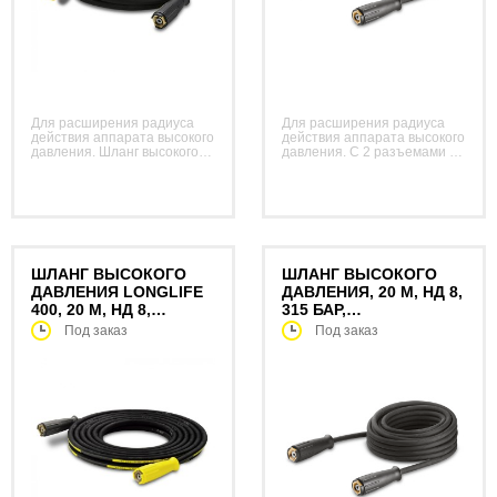
Для расширения радиуса
Для расширения радиуса
действия аппарата высокого
действия аппарата высокого
давления. Шланг высокого
давления. С 2 разъемами M
давления имеет 2 разъема
22 x 1,5.
M 22 x 1,5.
ШЛАНГ ВЫСОКОГО
ШЛАНГ ВЫСОКОГО
ДАВЛЕНИЯ LONGLIFE
ДАВЛЕНИЯ, 20 М, НД 8,
400, 20 М, НД 8,
315 БАР,
УДЛИНИТЕЛЬНЫЙ
УДЛИНИТЕЛЬНЫЙ
Под заказ
Под заказ