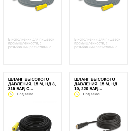
В исполнении для пищевой
В исполнении для пищевой
промышленности, с
промышленности, с
резьбовыми разъемами с
резьбовыми разъемами с
обеих сторон, M 22 x 1,5, с
обеих сторон, M 22 x 1,5, с
защитой от перегиба. НД 8,
защитой от перегиба. НД 8,
с вращающейся муфтой, для
с вращающейся муфтой, для
работы при температурах
работы при температурах
до 155 °C.
до 155 °C.
ШЛАНГ ВЫСОКОГО
ШЛАНГ ВЫСОКОГО
ДАВЛЕНИЯ, 15 М, НД 8,
ДАВЛЕНИЯ, 15 М, НД
315 БАР, С
10, 220 БАР,
ВРАЩАЮЩЕЙСЯ
УДЛИНИТЕЛЬНЫЙ
Под заказ
Под заказ
МУФТОЙ