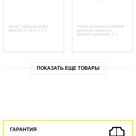
Шланг с вращающейся
Чтобы расширить рабочий
муфтой, 2 x M 22 x 1.5.
диапазон аппарата
высокого давления. С 2
разъемами M 22 x 1,5.
ПОКАЗАТЬ ЕЩЕ ТОВАРЫ
ГАРАНТИЯ