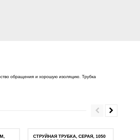
бство обращения и хорошую изоляцию. Трубка
М,
СТРУЙНАЯ ТРУБКА, СЕРАЯ, 1050
СТРУЙ