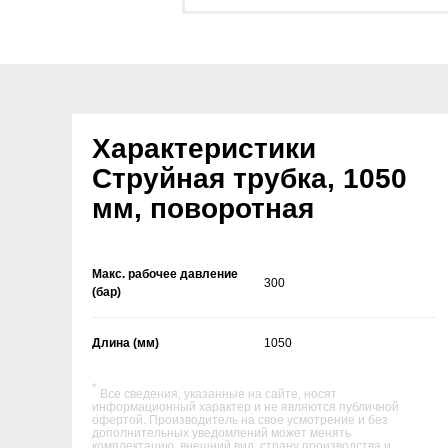
Характеристики
Струйная трубка, 1050
мм, поворотная
Макс. рабочее давление
300
(бар)
Длина (мм)
1050
*
Все сведения, указанные на сайте, носят
информационный характер и не являются публичной
офертой. Производитель на свое усмотрение и без
дополнительных уведомлений может менять
комплектацию, внешний вид, страну производства и