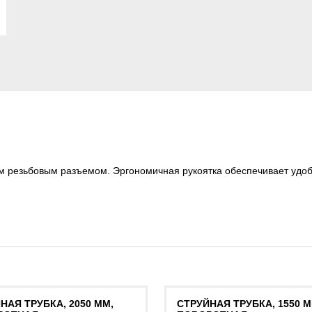
им резьбовым разъемом. Эргономичная рукоятка обеспечивает удо
НАЯ ТРУБКА, 2050 ММ,
СТРУЙНАЯ ТРУБКА, 1550 М