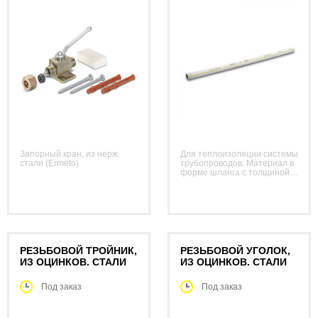
Запорный кран, из нерж.
Для теплоизоляции системы
стали (Ermeto)
трубопроводов. Материал в
форме шланга с толщиной
стенки 9 мм (вспененный
полиэтилен с
влагонепроницаемой
пленкой). Заказывается
погонными метрами.
РЕЗЬБОВОЙ ТРОЙНИК,
РЕЗЬБОВОЙ УГОЛОК,
ИЗ ОЦИНКОВ. СТАЛИ
ИЗ ОЦИНКОВ. СТАЛИ
Под заказ
Под заказ