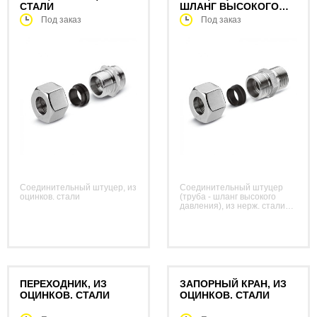
СТАЛИ
ШЛАНГ ВЫСОКОГО
ДАВЛЕНИЯ), ИЗ НЕРЖ.
Под заказ
Под заказ
СТАЛИ (ERMETO)
Соединительный штуцер, из
Соединительный штуцер
оцинков. стали
(труба - шланг высокого
давления), из нерж. стали
(Ermeto)
ПЕРЕХОДНИК, ИЗ
ЗАПОРНЫЙ КРАН, ИЗ
ОЦИНКОВ. СТАЛИ
ОЦИНКОВ. СТАЛИ