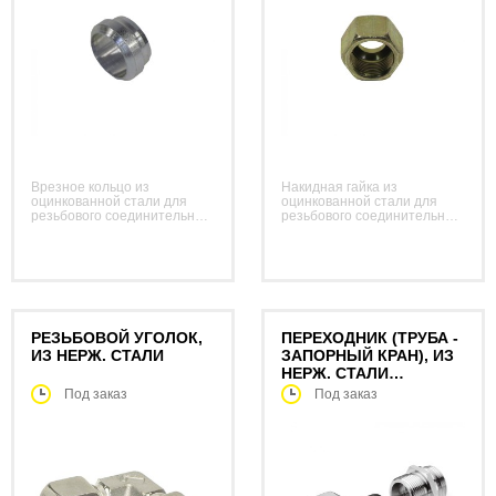
Врезное кольцо из
Накидная гайка из
оцинкованной стали для
оцинкованной стали для
резьбового соединительного
резьбового соединительного
элемента с врезным
элемента с врезным
кольцом (16 мм).
кольцом (16 мм).
РЕЗЬБОВОЙ УГОЛОК,
ПЕРЕХОДНИК (ТРУБА -
ИЗ НЕРЖ. СТАЛИ
ЗАПОРНЫЙ КРАН), ИЗ
НЕРЖ. СТАЛИ
(ERMETO)
Под заказ
Под заказ