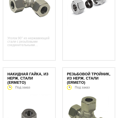
Уголок 90° из нержавеющей
стали с резьбовыми
соединительными
элементами с врезным
кольцом (Ermeto) с обеих
сторон, рассчитанными на
16-миллиметровые трубы.
НАКИДНАЯ ГАЙКА, ИЗ
РЕЗЬБОВОЙ ТРОЙНИК,
НЕРЖ. СТАЛИ
ИЗ НЕРЖ. СТАЛИ
(ERMETO)
(ERMETO)
Под заказ
Под заказ