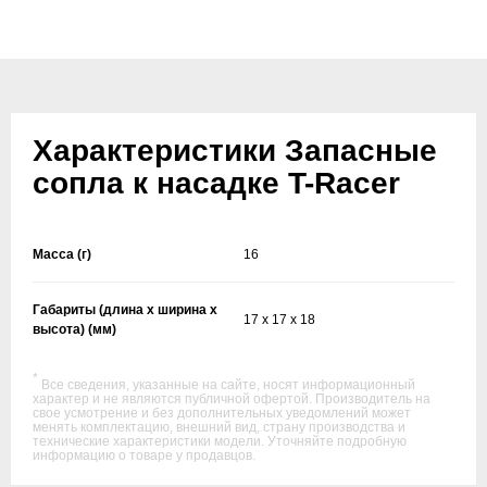
Характеристики Запасные
сопла к насадке T-Racer
Масса (г)
16
Габариты (длина х ширина х
17 x 17 x 18
высота) (мм)
*
Все сведения, указанные на сайте, носят информационный
характер и не являются публичной офертой. Производитель на
свое усмотрение и без дополнительных уведомлений может
менять комплектацию, внешний вид, страну производства и
технические характеристики модели. Уточняйте подробную
информацию о товаре у продавцов.