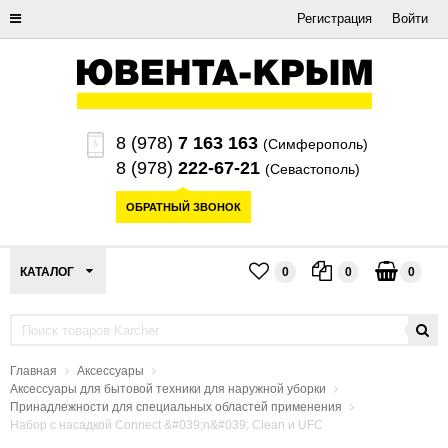
Регистрация
Войти
8 (978)
7 163 163
(Симферополь)
8 (978)
222-67-21
(Севастополь)
ОБРАТНЫЙ ЗВОНОК
КАТАЛОГ
0
0
0
Главная
Аксессуары
Аксессуары для бытовой техники для наружной уборки
Принадлежности для специальных областей применения
Набор с насадкой Connect &#039;n&#039; Clean и UFC