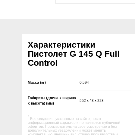
Характеристики
Пистолет G 145 Q Full
Control
Масса (кг)
0,594
Габариты (длина х ширина
552 x 43 x 223
х высота) (мм)
*
Все сведения, указанные на сайте, носят
информационный характер и не являются публичной
офертой. Производитель на свое усмотрение и без
дополнительных уведомлений может менять
комплектацию, внешний вид, страну производства и