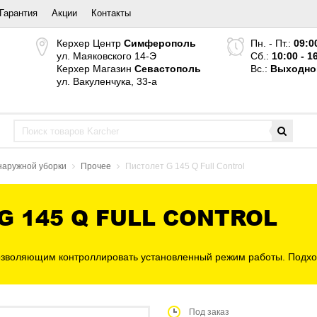
Гарантия
Акции
Контакты
Керхер Центр
Симферополь
Пн. - Пт.:
09:0
ул. Маяковского 14-Э
Сб.:
10:00 - 1
Керхер Магазин
Севастополь
Вс.:
Выходно
ул. Вакуленчука, 33-а
наружной уборки
Прочее
Пистолет G 145 Q Full Control
 145 Q FULL CONTROL
зволяющим контроллировать установленный режим работы. Подходит
Под заказ