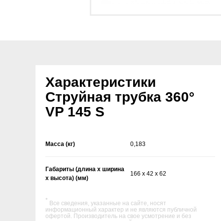
Характеристики
Струйная трубка 360°
VP 145 S
Масса (кг)
0,183
Габариты (длина х ширина
166 x 42 x 62
х высота) (мм)
*
Все сведения, указанные на сайте, носят
информационный характер и не являются публичной
офертой. Производитель на свое усмотрение и без