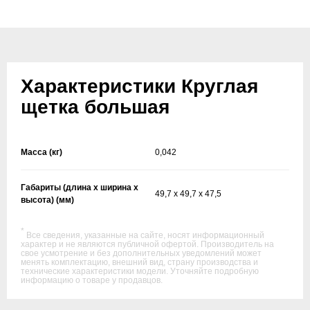
Характеристики Круглая
щетка большая
Масса (кг)
0,042
Габариты (длина х ширина х
49,7 x 49,7 x 47,5
высота) (мм)
*
Все сведения, указанные на сайте, носят информационный
характер и не являются публичной офертой. Производитель на
свое усмотрение и без дополнительных уведомлений может
менять комплектацию, внешний вид, страну производства и
технические характеристики модели. Уточняйте подробную
информацию о товаре у продавцов.