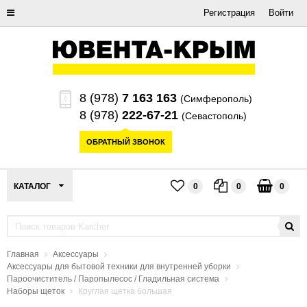
Регистрация
Войти
8 (978)
7 163 163
(Симферополь)
8 (978)
222-67-21
(Севастополь)
ОБРАТНЫЙ ЗВОНОК
КАТАЛОГ
0
0
0
Главная
Аксессуары
Аксессуары для бытовой техники для внутренней уборки
Пароочиститель / Паропылесос / Гладильная система
Наборы щеток
Круглая щетка большая