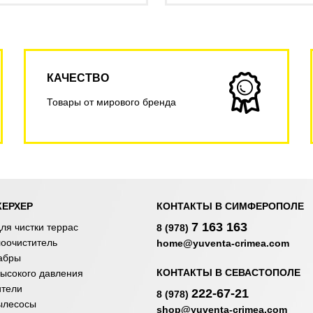
КАЧЕСТВО
Товары от мирового бренда
КЕРХЕР
КОНТАКТЫ В СИМФЕРОПОЛЕ
7 163 163
ля чистки террас
8 (978)
лоочиститель
home@yuventa-crimea.com
абры
КОНТАКТЫ В СЕВАСТОПОЛЕ
ысокого давления
ители
222-67-21
8 (978)
ылесосы
shop@yuventa-crimea.com