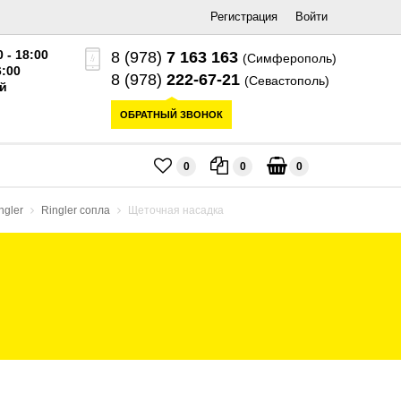
Регистрация
Войти
0 - 18:00
8 (978)
7 163 163
(Симферополь)
6:00
8 (978)
222-67-21
(Севастополь)
й
ОБРАТНЫЙ ЗВОНОК
0
0
0
ngler
Ringler сопла
Щеточная насадка