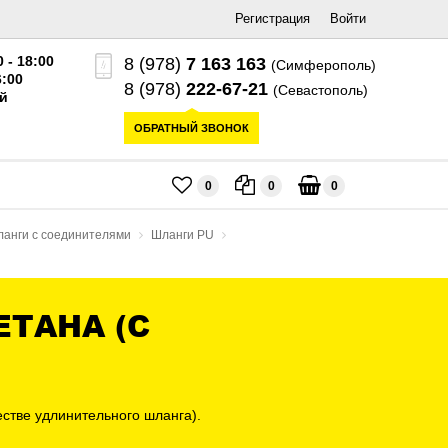
Регистрация
Войти
0 - 18:00
8 (978)
7 163 163
(Симферополь)
6:00
8 (978)
222-67-21
(Севастополь)
й
ОБРАТНЫЙ ЗВОНОК
0
0
0
анги с соединителями
Шланги PU
ТАНА (С
стве удлинительного шланга).