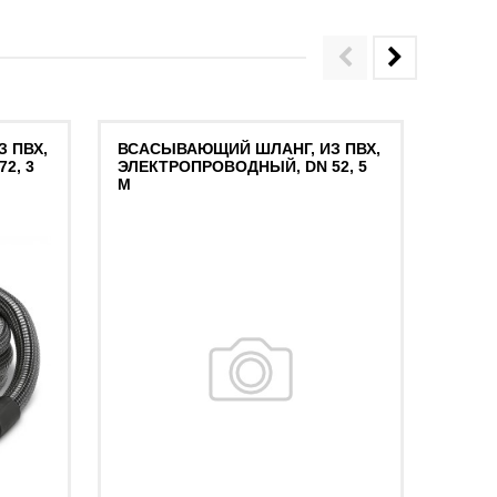
 ПВХ,
ВСАСЫВАЮЩИЙ ШЛАНГ, ИЗ ПВХ,
ВСАС
2, 3
ЭЛЕКТРОПРОВОДНЫЙ, DN 52, 5
ЭЛЕК
М
М