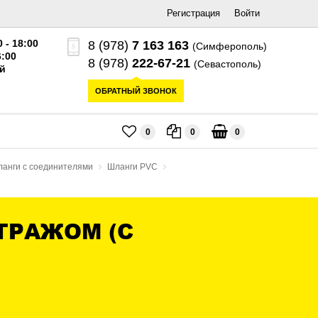
Регистрация
Войти
0 - 18:00
8 (978)
7 163 163
(Симферополь)
6:00
8 (978)
222-67-21
(Севастополь)
й
ОБРАТНЫЙ ЗВОНОК
0
0
0
анги с соединителями
Шланги PVC
ТРАЖОМ (С