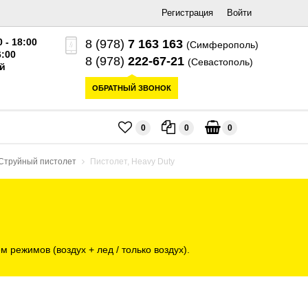
Регистрация
Войти
0 - 18:00
8 (978)
7 163 163
(Симферополь)
6:00
8 (978)
222-67-21
(Севастополь)
й
ОБРАТНЫЙ ЗВОНОК
0
0
0
Струйный пистолет
Пистолет, Heavy Duty
ежимов (воздух + лед / только воздух).