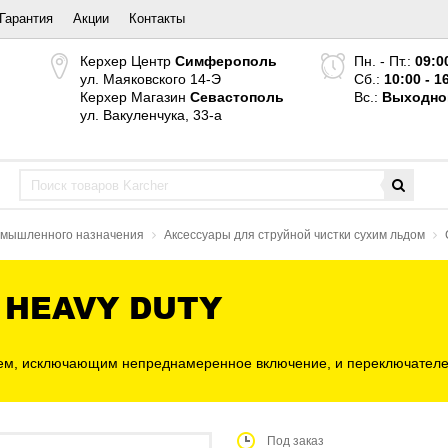
Гарантия
Акции
Контакты
Керхер Центр
Симферополь
Пн. - Пт.:
09:0
ул. Маяковского 14-Э
Сб.:
10:00 - 1
Керхер Магазин
Севастополь
Вс.:
Выходно
ул. Вакуленчука, 33-а
ромышленного назначения
Аксессуары для струйной чистки сухим льдом
 HEAVY DUTY
м, исключающим непреднамеренное включение, и переключателем р
Под заказ