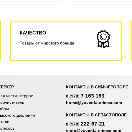
КАЧЕСТВО
Товары от мирового бренда
КЕРХЕР
КОНТАКТЫ В СИМФЕРОПОЛЕ
7 163 163
ля чистки террас
8 (978)
лоочиститель
home@yuventa-crimea.com
абры
КОНТАКТЫ В СЕВАСТОПОЛЕ
ысокого давления
ители
222-67-21
8 (978)
ылесосы
shop@yuventa-crimea.com