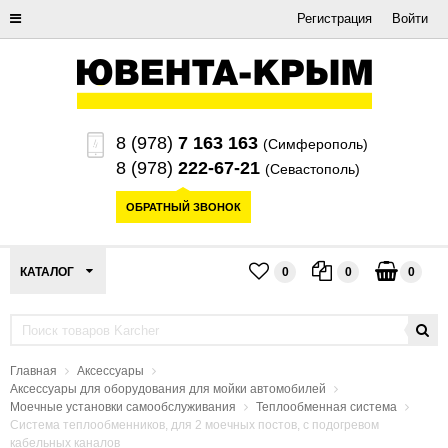
Регистрация
Войти
8 (978)
7 163 163
(Симферополь)
8 (978)
222-67-21
(Севастополь)
ОБРАТНЫЙ ЗВОНОК
КАТАЛОГ
0
0
0
Главная
Аксессуары
Аксессуары для оборудования для мойки автомобилей
Моечные установки самообслуживания
Теплообменная система
Система теплообменников, для 2 моечных постов, с подогревом
кабельных каналов