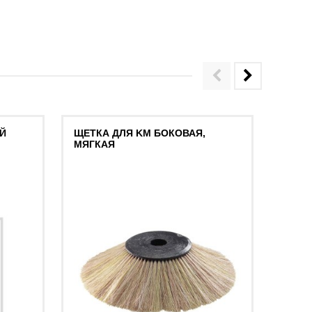
Й
ЩЕТКА ДЛЯ KM БОКОВАЯ,
БОКО
МЯГКАЯ