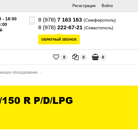
Регистрация
Войти
0 - 18:00
8 (978)
7 163 163
(Симферополь)
6:00
8 (978)
222-67-21
(Севастополь)
й
ОБРАТНЫЙ ЗВОНОК
0
0
0
ающее оборудование
50 R P/D/LPG