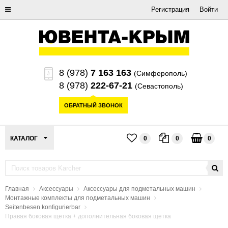
Регистрация
Войти
8 (978)
7 163 163
(Симферополь)
8 (978)
222-67-21
(Севастополь)
ОБРАТНЫЙ ЗВОНОК
КАТАЛОГ
0
0
0
Главная
Аксессуары
Аксессуары для подметальных машин
Монтажные комплекты для подметальных машин
Seitenbesen konfigurierbar
Правая боковая щетка + дополнительная боковая щетка