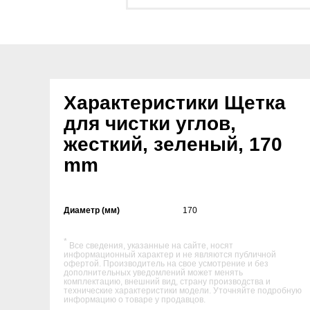
Характеристики Щетка
для чистки углов,
жесткий, зеленый, 170
mm
Диаметр (мм)
170
*
Все сведения, указанные на сайте, носят
информационный характер и не являются публичной
офертой. Производитель на свое усмотрение и без
дополнительных уведомлений может менять
комплектацию, внешний вид, страну производства и
технические характеристики модели. Уточняйте подробную
информацию о товаре у продавцов.