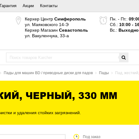
Гарантия
Акции
Контакты
Керхер Центр
Симферополь
Пн. - Пт.:
09:0
ул. Маяковского 14-Э
Сб.:
10:00 - 1
Керхер Магазин
Севастополь
Вс.:
Выходно
ул. Вакуленчука, 33-а
Пады для машин BD / приводные диски для падов
Пады
Пад, жесткий
КИЙ, ЧЕРНЫЙ, 330 MM
истки и удаления стойких загрязнений.
Под заказ