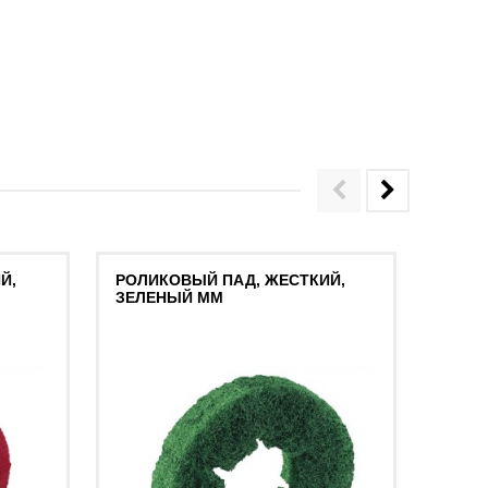
Й,
РОЛИКОВЫЙ ПАД, ЖЕСТКИЙ,
ВТУЛ
ЗЕЛЕНЫЙ MM
ПАДА
MM