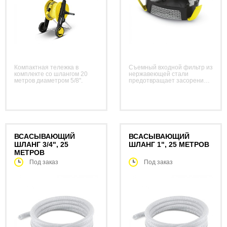
Компактная тележка в
Съемный входной фильтр из
комплекте со шлангом 20
нержавеющей стали
метров диаметром 5/8".
предотвращает засорение
лопастного колеса
погружного насоса и
увеличивает его
эксплуатационную
надежность.
ВСАСЫВАЮЩИЙ
ВСАСЫВАЮЩИЙ
ШЛАНГ 3/4", 25
ШЛАНГ 1", 25 МЕТРОВ
МЕТРОВ
Под заказ
Под заказ