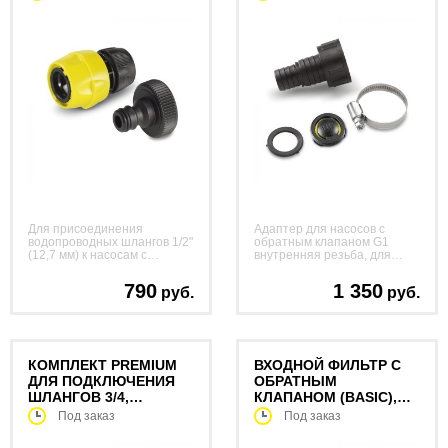
Для присоединения
Адаптер для насосов с
водопроводных шлангов 1/2"
обратным клапаном G1
(12,7 мм) к насосам с
внутренняя резьба, для
соединительной резьбой G1
подключения шлангов 3/4",
(33,3 мм).
1"
790
1 350
руб.
руб.
КОМПЛЕКТ PREMIUM
ВХОДНОЙ ФИЛЬТР С
ДЛЯ ПОДКЛЮЧЕНИЯ
ОБРАТНЫМ
ШЛАНГОВ 3/4,
КЛАПАНОМ (BASIC),
КОННЕКТОР
3/4”
Под заказ
Под заказ
БЫСТРОСЪЕМНЫЙ,
ШТУЦЕР G1 ВР