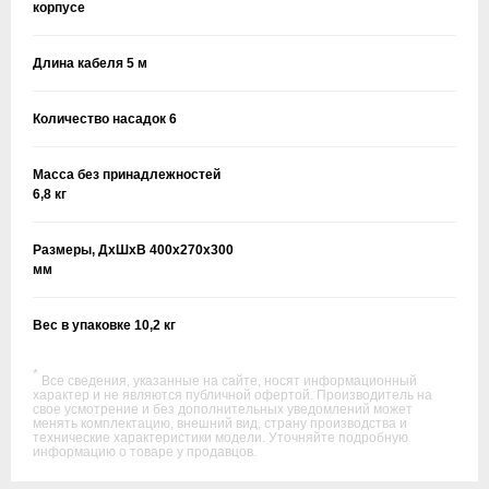
корпусе
Длина кабеля 5 м
Количество насадок 6
Масса без принадлежностей
6,8 кг
Размеры, ДхШхВ 400x270x300
мм
Вес в упаковке 10,2 кг
*
Все сведения, указанные на сайте, носят информационный
характер и не являются публичной офертой. Производитель на
свое усмотрение и без дополнительных уведомлений может
менять комплектацию, внешний вид, страну производства и
технические характеристики модели. Уточняйте подробную
информацию о товаре у продавцов.