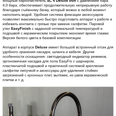
Мощный пароочиститель
SC 4 Deluxe Iron
с давлением пара
4,0 бара, обеспечивает продолжительную непрерывную работу
благодаря съёмному бачку, который можно в любой момент
наполнить водой. Удобная система фиксации аксессуаров
позволяет максимально быстро подготовить аппарат к работе и
избежать контакта с грязью при замене салфетки. Паровой
утюг
EasyFinish
с заданной оптимальной температурой и
подошвой с керамическим покрытием экономит время глажки.
Версия белого цвета в базовой комплектации.
Аппарат в корпусе
Deluxe
имеет большой встроенный отсек для
удобного хранения насадок, шланга и кабеля. Другие
особенности оснащения: светодиодный индикатор режимов,
эргономичная насадка для пола EasyFix с шарниром,
пластинчатой подошвой и практичной системой крепления
салфетки липучкой и аксессуары для удаления стойких
загрязнений с кухонных плит, вытяжек, из швов керамической
плитки и т. д.