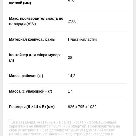
670
щеткой (мм)
Макс. производительность по
2500
площади (м²/ч)
Материал корпуса / рамы
Пластик/пластик
Контейнер для сбора мусора
38
(л)
Масса рабочая (кг)
14,2
Масса (с упаковкой) (кг)
17
Размеры (Д × Ш × В) (мм)
926 x 795 x 1032
*
Все сведения, указанные на сайте, носят информационный
характер и не являются публичной офертой. Производитель на
свое усмотрение и без дополнительных уведомлений может
менять комплектацию, внешний вид, страну производства и