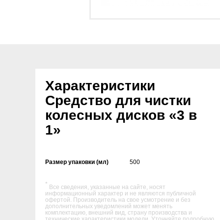
Характеристики
Средство для чистки
колесных дисков «3 в
1»
Размер упаковки (мл)
500
*
Все сведения, указанные на сайте, носят
информационный характер и не являются публичной
офертой. Производитель на свое усмотрение и без
дополнительных уведомлений может менять
комплектацию, внешний вид, страну производства и
технические характеристики модели. Уточняйте подробную