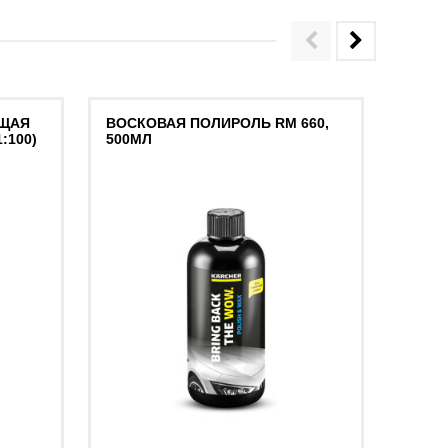
ЩАЯ
ВОСКОВАЯ ПОЛИРОЛЬ RM 660,
СРЕД
:100)
500МЛ
ПАНЕ
МАТО
500М