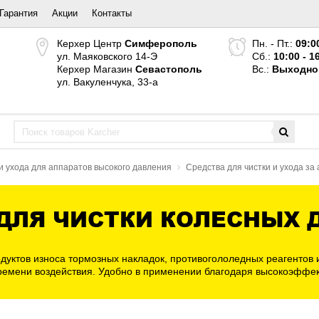
Гарантия
Акции
Контакты
Керхер Центр
Симферополь
Пн. - Пт.:
09:0
ул. Маяковского 14-Э
Сб.:
10:00 - 1
Керхер Магазин
Севастополь
Вс.:
Выходно
ул. Вакуленчука, 33-а
и ухода для аппаратов высокого давления
Средства для чистки и ухода за
ДЛЯ ЧИСТКИ КОЛЕСНЫХ Д
дуктов износа тормозных накладок, противогололедных реагентов
времени воздействия. Удобно в применении благодаря высокоэффе