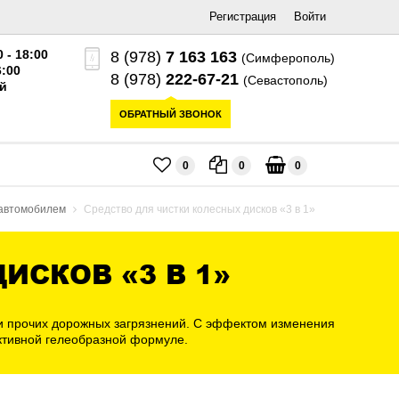
Регистрация
Войти
0 - 18:00
8 (978)
7 163 163
(Симферополь)
6:00
8 (978)
222-67-21
(Севастополь)
й
ОБРАТНЫЙ ЗВОНОК
0
0
0
 автомобилем
Средство для чистки колесных дисков «3 в 1»
ИСКОВ «3 В 1»
 и прочих дорожных загрязнений. С эффектом изменения
ктивной гелеобразной формуле.