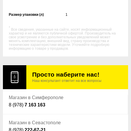
Размер упаковки (л)
1
*
Все сведения, указанные на сайте, носят информационный
характер и не являются публичной офертой. Производитель на
свое усмотрение и без дополнительных уведомлений может
менять комплектацию, внешний вид, страну производства и
технические характеристики модели. Уточняйте подробную
информацию о товаре у продавцов.
Просто наберите нас!
Наш консультант ответит на все вопросы
Магазин в Симферополе
8 (978)
7 163 163
Магазин в Севастополе
8 (978)
222-67-21