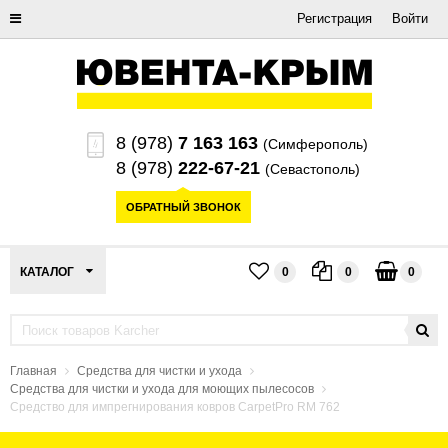
Регистрация
Войти
8 (978)
7 163 163
(Симферополь)
8 (978)
222-67-21
(Севастополь)
ОБРАТНЫЙ ЗВОНОК
КАТАЛОГ
0
0
0
Главная
Средства для чистки и ухода
Средства для чистки и ухода для моющих пылесосов
Средство для импрегнирования ковров CarpetPro RM 762