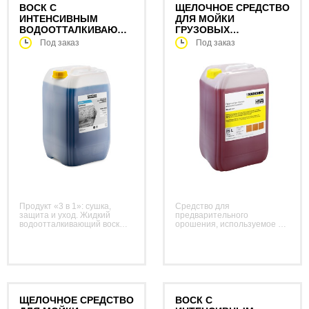
ВОСК С
ЩЕЛОЧНОЕ СРЕДСТВО
ИНТЕНСИВНЫМ
ДЛЯ МОЙКИ
ВОДООТТАЛКИВАЮЩИМ
ГРУЗОВЫХ
ЭФФЕКТОМ RM 824
АВТОМОБИЛЕЙ RM 805
Под заказ
Под заказ
Продукт «3 в 1»: сушка,
Средство для
защита и уход. Жидкий
предварительного
водоотталкивающий воск
орошения, используемое в
гарантирует быстрый
моечных установках,
разрыв водяной пленки и
эффективно поддерживает
превосходные результаты
удаление с грузовых
сушки (в т. ч. при
автомобилей всех типов
использовании жесткой
самых стойких загрязнений,
воды). Соответствует
например, смазок, копоти,
требованиям VDA.
масел, битума и следов
насекомых.
ЩЕЛОЧНОЕ СРЕДСТВО
ВОСК С