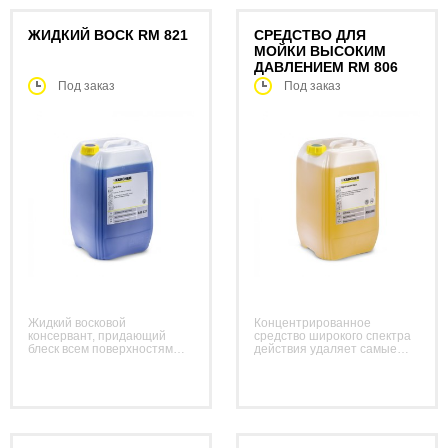
ЖИДКИЙ ВОСК RM 821
СРЕДСТВО ДЛЯ
МОЙКИ ВЫСОКИМ
ДАВЛЕНИЕМ RM 806
Под заказ
Под заказ
Жидкий восковой
Концентрированное
консервант, придающий
средство широкого спектра
блеск всем поверхностям
действия удаляет самые
автомобиля.
стойкие дорожные
Нечувствителен к качеству
загрязнения (пыль, масла,
воды, не оставляет пятен
смазки, следы насекомых,
даже в отсутствие
древесную смолу, глину и т.
принудительной сушки.
д.).
Соответствует требованиям
VDA.