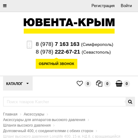
Регистрация
Войти
8 (978)
7 163 163
(Симферополь)
8 (978)
222-67-21
(Севастополь)
ОБРАТНЫЙ ЗВОНОК
КАТАЛОГ
0
0
0
Главная
Аксессуары
Аксессуары для аппаратов высокого давления
Шланги высокого давления
Долговечный 400, с соединителями с обеих сторон
Шланг высокого давления Longlife 400, 15 м, НД 8, с вращающейся