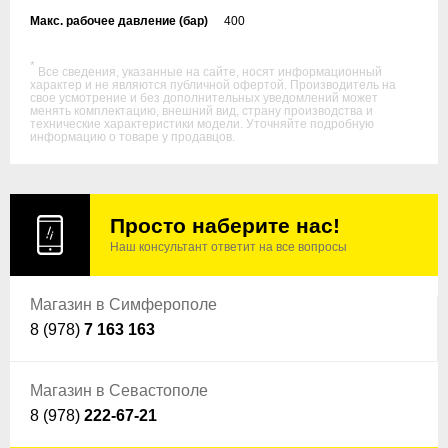
Макс. рабочее давление (бар)
400
*
Все сведения, указанные на сайте, носят информационный
характер и не являются публичной офертой. Производитель на
свое усмотрение и без дополнительных уведомлений может
менять комплектацию, внешний вид, страну производства и
технические характеристики модели. Уточняйте подробную
информацию о товаре у продавцов.
Просто наберите нас!
Наш консультант ответит на все вопросы
Магазин в Симферополе
8 (978)
7 163 163
Магазин в Севастополе
8 (978)
222-67-21