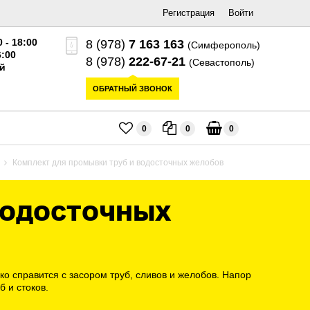
Регистрация
Войти
0 - 18:00
8 (978)
7 163 163
(Симферополь)
6:00
8 (978)
222-67-21
(Севастополь)
й
ОБРАТНЫЙ ЗВОНОК
0
0
0
Комплект для промывки труб и водосточных желобов
 ВОДОСТОЧНЫХ
ко справится с засором труб, сливов и желобов. Напор
 и стоков.