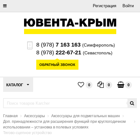
Регистрация
Войти
8 (978)
7 163 163
(Симферополь)
8 (978)
222-67-21
(Севастополь)
ОБРАТНЫЙ ЗВОНОК
КАТАЛОГ
0
0
0
Главная
Аксессуары
Аксессуары для подметальных машин
Доп. принадлежности для расширения функций при круглогодичном
использовании – установка в полевых условиях
Тягово-сцепное устройство