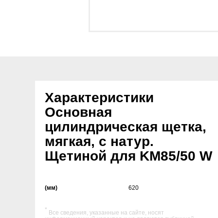
Характеристики
Основная
цилиндрическая щетка,
мягкая, с натур.
Щетиной для KM85/50 W
(мм)
620
*
Все сведения, указанные на сайте, носят