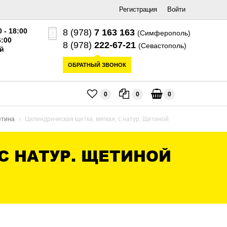
Регистрация
Войти
0 - 18:00
8 (978)
7 163 163
(Симферополь)
6:00
8 (978)
222-67-21
(Севастополь)
й
ОБРАТНЫЙ ЗВОНОК
0
0
0
етина
Цилиндрическая щетка, мягкая, с натур. Щетиной
С НАТУР. ЩЕТИНОЙ