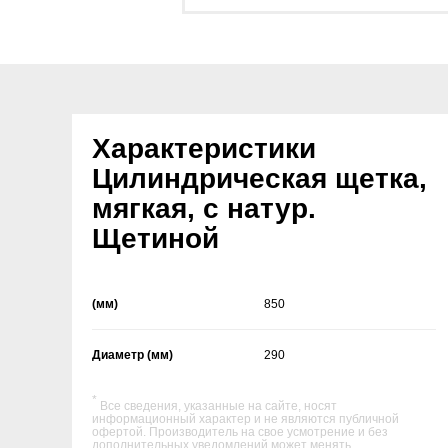
Характеристики
Цилиндрическая щетка,
мягкая, с натур.
Щетиной
(мм)
850
Диаметр (мм)
290
*
Все сведения, указанные на сайте, носят
информационный характер и не являются публичной
офертой. Производитель на свое усмотрение и без
дополнительных уведомлений может менять