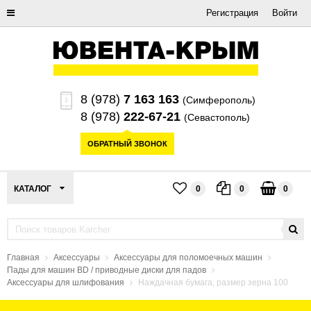
Регистрация
Войти
8 (978)
7 163 163
(Симферополь)
8 (978)
222-67-21
(Севастополь)
ОБРАТНЫЙ ЗВОНОК
КАТАЛОГ
0
0
0
Главная
Аксессуары
Аксессуары для поломоечных машин
Пады для машин BD / приводные диски для падов
Аксессуары для шлифования
Наждачная бумага, размер зерна 100