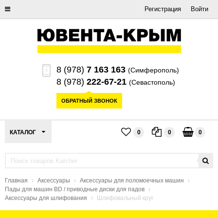
Регистрация
Войти
8 (978)
7 163 163
(Симферополь)
8 (978)
222-67-21
(Севастополь)
ОБРАТНЫЙ ЗВОНОК
КАТАЛОГ
0
0
0
Главная
Аксессуары
Аксессуары для поломоечных машин
Пады для машин BD / приводные диски для падов
Аксессуары для шлифования
Шлифовальный круг