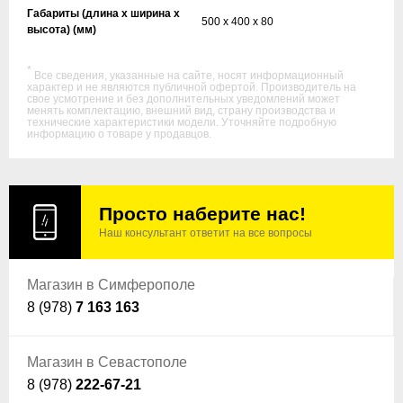
Габариты (длина х ширина х
500 x 400 x 80
высота) (мм)
*
Все сведения, указанные на сайте, носят информационный
характер и не являются публичной офертой. Производитель на
свое усмотрение и без дополнительных уведомлений может
менять комплектацию, внешний вид, страну производства и
технические характеристики модели. Уточняйте подробную
информацию о товаре у продавцов.
Просто наберите нас!
Наш консультант ответит на все вопросы
Магазин в Симферополе
8 (978)
7 163 163
Магазин в Севастополе
8 (978)
222-67-21