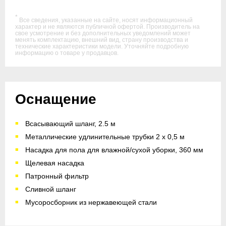
*
Все сведения, указанные на сайте, носят информационный
характер и не являются публичной офертой. Производитель на
свое усмотрение и без дополнительных уведомлений может
менять комплектацию, внешний вид, страну производства и
технические характеристики модели. Уточняйте подробную
информацию о товаре у продавцов.
Оснащение
Всасывающий шланг, 2.5 м
Металлические удлинительные трубки 2 х 0,5 м
Насадка для пола для влажной/сухой уборки, 360 мм
Щелевая насадка
Патронный фильтр
Сливной шланг
Мусоросборник из нержавеющей стали