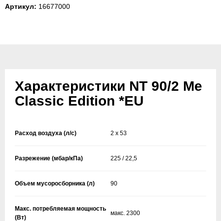
Артикул:
16677000
Характеристики NT 90/2 Me
Classic Edition *EU
Расход воздуха (л/с)
2 x 53
Разрежение (мбар/кПа)
225 / 22,5
Объем мусоросборника (л)
90
Макс. потребляемая мощность
макс. 2300
(Вт)